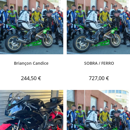
Briançon Candice
SOBRA / FERRO
244,50
€
727,00
€