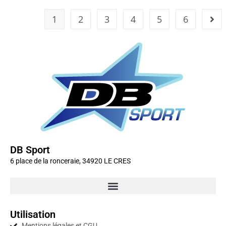
1
2
3
4
5
6
DB Sport
6 place de la ronceraie, 34920 LE CRES
Utilisation
Mentions légales et CGU